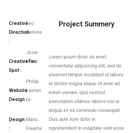
Project Summery
Creative
Leo
Direction
Perkins
:
Josie
Lorem ipsum dolor sit amet,
CreativeTvc
Hicks
consectetur adipisicing elit, sed do
Spot :
eiusmod tempor incididunt ut labore
Phillip
et dolore magna aliqua. Ut enim ad
Website
Lawren
minim veniam, quis nostrud
Design :
ce
exercitation ullamco laboris nisi ut
aliquip ex ea commodo consequat.
Duis aute irure dolor in
Design
Mario
reprehenderit in voluptate velit esse
:
Freema