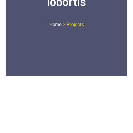
lobortis
Home
>
Projects